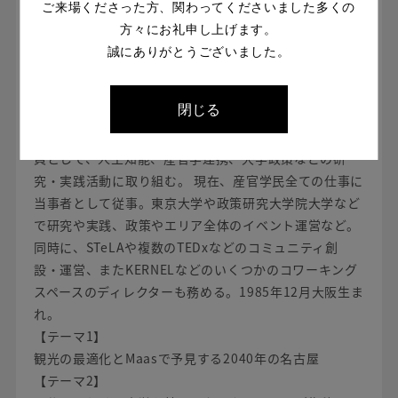
ご来場くださった方、関わってくださいました多くの
慶應義塾大学SFC研究所 上席所員
方々にお礼申し上げます。
田中 和哉
誠にありがとうございました。
東京理科大学理学部、東京大学大学院工学系研究科(修
閉じる
士課程)を修了後、シティバンクにて商業・投資銀行業
務に従事。その後、同大学院 博士課程に進学および研究
員として、人工知能、産官学連携、大学政策などの研
究・実践活動に取り組む。 現在、産官学民全ての仕事に
当事者として従事。東京大学や政策研究大学院大学など
で研究や実践、政策やエリア全体のイベント運営など。
同時に、STeLAや複数のTEDxなどのコミュニティ創
設・運営、またKERNELなどのいくつかのコワーキング
スペースのディレクターも務める。1985年12月大阪生ま
れ。
【テーマ1】
観光の最適化とMaasで予見する2040年の名古屋
【テーマ2】