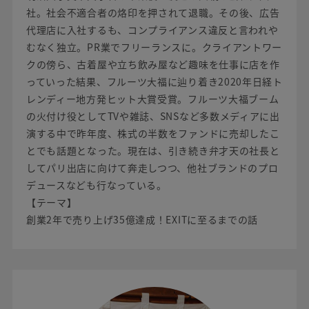
社。社会不適合者の烙印を押されて退職。その後、広告
代理店に入社するも、コンプライアンス違反と言われや
むなく独立。PR業でフリーランスに。クライアントワー
クの傍ら、古着屋や立ち飲み屋など趣味を仕事に店を作
っていった結果、フルーツ大福に辿り着き2020年日経ト
レンディー地方発ヒット大賞受賞。フルーツ大福ブーム
の火付け役としてTVや雑誌、SNSなど多数メディアに出
演する中で昨年度、株式の半数をファンドに売却したこ
とでも話題となった。現在は、引き続き弁才天の社長と
してパリ出店に向けて奔走しつつ、他社ブランドのプロ
デュースなども行なっている。
【テーマ】
創業2年で売り上げ35億達成！EXITに至るまでの話