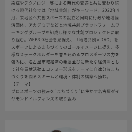
染症やテクノロジー等による時代の変遷と共に変わり続
ける現代社会では「地域共創」がキーワード。2022年4
月、栄地区へ共創スペースの設立と同時に行政や地域経
済団体、アカデミアなどと地域共創プラットフォームワ
ーキンググループを組成し様々な共創プロジェクトに取
り組む。WEB3.0社会を見据え、「地域共創×DAO」を
スポーツによるまちづくりのゴールイメージに据え、多
様なステークホルダーを巻き込めるプロスポーツの力を
強みに、名古屋市域経済の発展並びに新たな経済圏とし
て社会貢献活動エコノミー形成をテーマに自律分散まち
づくりを図るスキームと環境・体制の構築へ励む。
【テーマ】
プロスポーツの強みを"まちづくり"に生かす名古屋ダイ
ヤモンドドルフィンズの取り組み