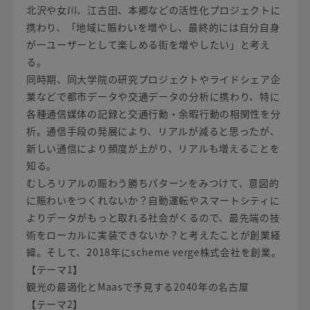
北沢や女川、江古田、本郷などの活性化プロジェクトに
携わり、「地域に賑わいを増やし、最終的には自分自身
が一ユーザーとして楽しめる街を増やしたい」と考え
る。
同時期、同大学院の研究プロジェクトやライドシェア企
業などで都市データや交通データの分析に携わり、特に
各種通信媒体の記録と交通行動・余暇行動の相関性を分
析。通信手段の発展により、リアルが減ると思ったが、
新しい通信により頻度が上がり、リアルも増えることを
知る。
むしろリアルの賑わう勝ちパターンをみつけて、意図的
に賑わいをつくれないか？自動運転やスマートシティに
よりデータがもっと取れる社会がくるので、最先端の技
術をローカルに実装できないか？と考えたことが創業経
緯。そして、2018年にscheme verge株式会社を創業。
【テーマ1】
観光の最適化とMaasで予見する2040年の名古屋
【テーマ2】