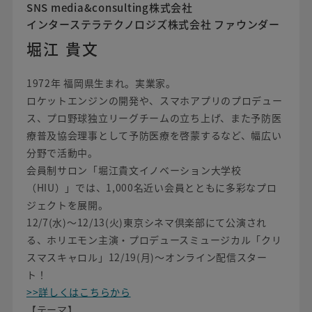
SNS media&consulting株式会社
インターステラテクノロジズ株式会社 ファウンダー
堀江 貴文
1972年 福岡県生まれ。実業家。
ロケットエンジンの開発や、スマホアプリのプロデュー
ス、プロ野球独立リーグチームの立ち上げ、また予防医
療普及協会理事として予防医療を啓蒙するなど、幅広い
分野で活動中。
会員制サロン「堀江貴文イノベーション大学校
（HIU）」では、1,000名近い会員とともに多彩なプロ
ジェクトを展開。
12/7(水)〜12/13(火)東京シネマ倶楽部にて公演され
る、ホリエモン主演・プロデュースミュージカル「クリ
スマスキャロル」12/19(月)〜オンライン配信スター
ト！
>>詳しくはこちらから
【テーマ】