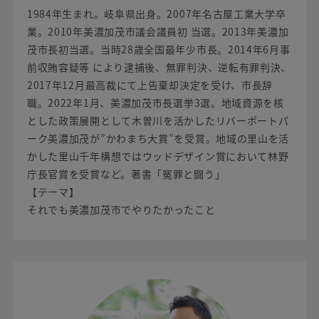
1984年生まれ。岐阜県出身。2007年名古屋工業大学卒
業。2010年美濃加茂市議会議員初 当選。2013年美濃加
茂市長初当選。当時28歳全国最年少市長。2014年6月事
前収賄容疑等 により逮捕後、無罪判決、逆転有罪判決、
2017年12月最高裁にて上告棄却決定を受け、市長辞
職。2022年1月、美濃加茂市長選挙3選。地域資源を核
とした政策展開として木曽川を活かしたリバーポートパ
ーク美濃加茂が”かわまち大賞”を受賞。地域の里山を活
かした里山千年構想ではウッドデザイン賞において林野
庁長官賞を受賞など。著書「冤罪と闘う」
【テーマ】
それでも美濃加茂市でやりたかったこと